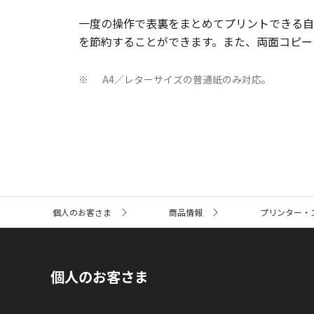
一度の操作で表裏をまとめてプリントできる自
を節約することができます。また、両面コピー
A4／レターサイズの普通紙のみ対応。
※
サ
個人のお客さま
商品情報
プリンター・
イ
ト
内
の
現
個人のお客さま
在
位
置