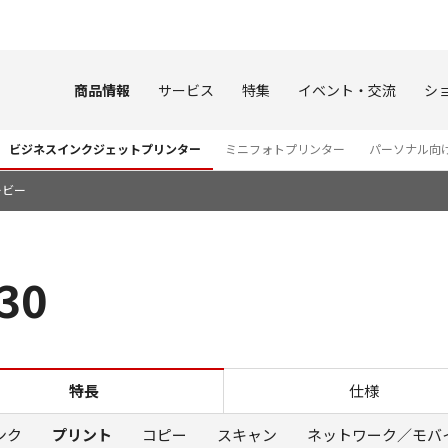
このページの本文へ
商品情報
サービス
特集
イベント・交流
シ
ビジネスインクジェットプリンター
ミニフォトプリンター
パーソナル向
ービー
30
プリント GX1030
特長
仕様
ンク
プリント
コピー
スキャン
ネットワーク／モバ