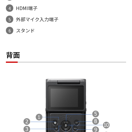
HDMI端子
4
外部マイク入力端子
5
スタンド
6
背面