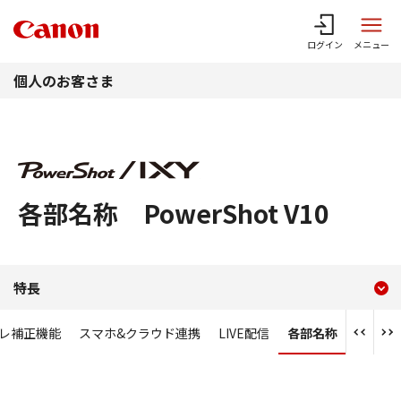
このページの本文へ
ログイン
メニュー
個人のお客さま
各部名称 PowerShot V10
現在のコンテンツ
各部名称 PowerShot V10
特長
コンテンツメニュー
レ補正機能
スマホ&クラウド連携
LIVE配信
各部名称