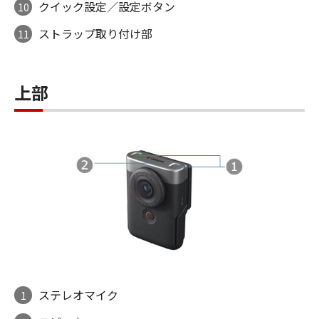
クイック設定／設定ボタン
10
ストラップ取り付け部
11
上部
ステレオマイク
1