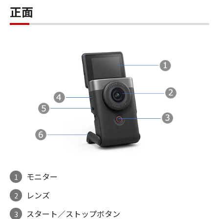
正面
モニター
1
レンズ
2
スタート／ストップボタン
3