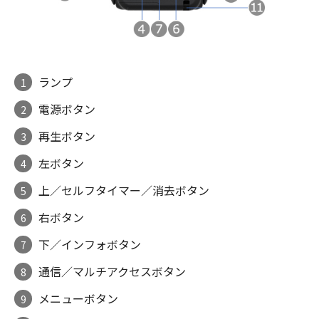
ランプ
1
電源ボタン
2
再生ボタン
3
左ボタン
4
上／セルフタイマー／消去ボタン
5
右ボタン
6
下／インフォボタン
7
通信／マルチアクセスボタン
8
メニューボタン
9