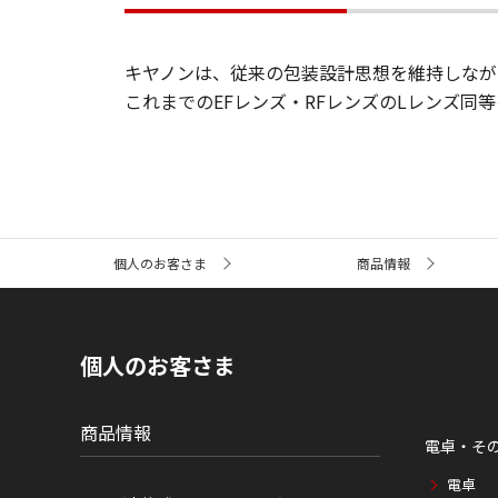
キヤノンは、従来の包装設計思想を維持しなが
これまでのEFレンズ・RFレンズのLレンズ同
サ
個人のお客さま
商品情報
イ
ト
内
の
現
個人のお客さま
在
位
置
商品情報
電卓・そ
電卓