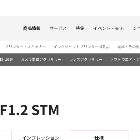
このページの本文へ
商品情報
サービス
特集
イベント・交流
シ
プリンター・スキャナー
インクジェットプリンター消耗品
電卓・その他
体比較表
カメラ本体アクセサリー
レンズアクセサリー
ソフトウエア・ア
1.2 STM
仕様
インプレッション
仕様