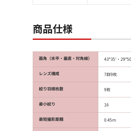
商品仕様
画角（水平・垂直・対角線）
43°35'・29°5
レンズ構成
7群9枚
絞り羽根枚数
9枚
最小絞り
16
最短撮影距離
0.45m