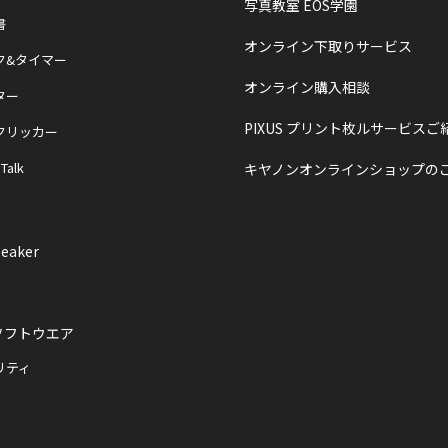
写真教室 EOS学園
書
オンライン下取りサービス
ク&タイマー
オンライン購入相談
ター
PIXUS プリント枚ルサービスご
クリッカー
 Talk
キヤノンオンラインショップの
eaker
ソフトウエア
リティ