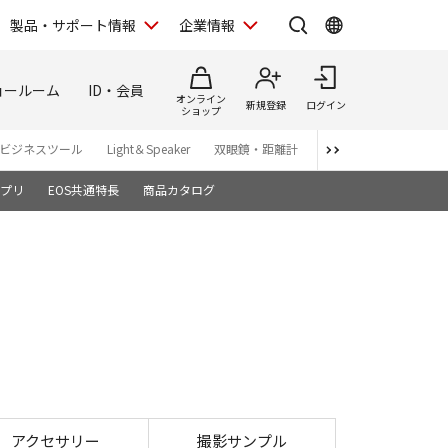
製品・サポート情報
企業情報
ョールーム
ID・会員
オンライン
新規登録
ログイン
ショップ
ビジネスツール
Light＆Speaker
双眼鏡・距離計
写真集
アプリ・ソ
プリ
EOS共通特長
商品カタログ
アクセサリー
撮影サンプル