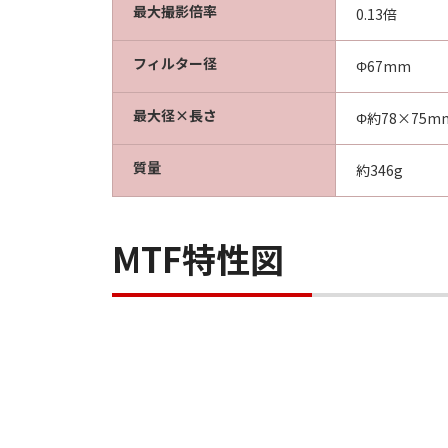
最大撮影倍率
0.13倍
フィルター径
Φ67mm
最大径×長さ
Φ約78×75m
質量
約346g
MTF特性図