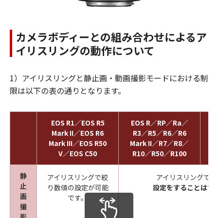
カメラボディーとの組み合わせによるア
イリスリングの動作について
1）アイリスリングと静止画・動画撮影モードにおける制
限は以下の表の通りとなります。
EOS R1／EOS R5
EOS R／RP／Ra／
Mark II／EOS R6
R3／R5／R6／R6
Mark III／EOS R50
Mark II／R7／R8／
V／EOS C50
R10／R50／R100
静
アイリスリングで絞
アイリスリングで絞
止
り数値の設定が可能
設定をすることはで
画
です。
撮
影