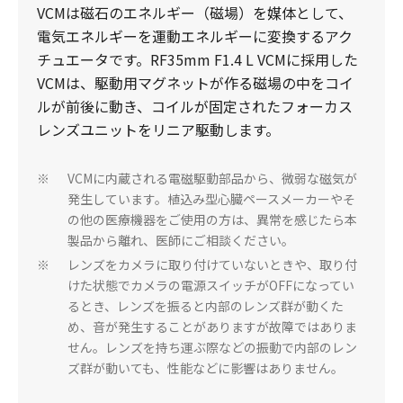
VCMは磁石のエネルギー（磁場）を媒体として、
電気エネルギーを運動エネルギーに変換するアク
チュエータです。RF35mm F1.4 L VCMに採用した
VCMは、駆動用マグネットが作る磁場の中をコイ
ルが前後に動き、コイルが固定されたフォーカス
レンズユニットをリニア駆動します。
VCMに内蔵される電磁駆動部品から、微弱な磁気が
※
発生しています。植込み型心臓ペースメーカーやそ
の他の医療機器をご使用の方は、異常を感じたら本
製品から離れ、医師にご相談ください。
レンズをカメラに取り付けていないときや、取り付
※
けた状態でカメラの電源スイッチがOFFになってい
るとき、レンズを振ると内部のレンズ群が動くた
め、音が発生することがありますが故障ではありま
せん。レンズを持ち運ぶ際などの振動で内部のレン
ズ群が動いても、性能などに影響はありません。