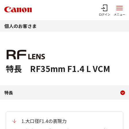
このページの本文へ
ログイン
メニュー
個人のお客さま
特長 RF35mm F1.4 L VCM
現在のコンテンツ
特長 RF35mm F1.4 L VCM
特長
コンテンツメニュー
1.大口径F1.4の表現力