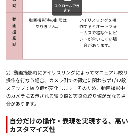
時
スクロールでき
ます
動
動画撮影時の制限は
アイリスリングを操
動
画
ありません。
作するとオートフォ
撮
ーカスで被写体にピ
（
影
ントが合いにくい場
最
時
合があります。
ア
2）動画撮影時にアイリスリングによってマニュアル絞り
操作を行なう場合、カメラ側での設定に関わらず1/32段
ステップで絞り値が変化します。そのため、動画撮影中
のカメラに表示される絞り値と実際の絞り値が異なる場
合があります。
自分だけの操作・表現を実現する、高い
カスタマイズ性