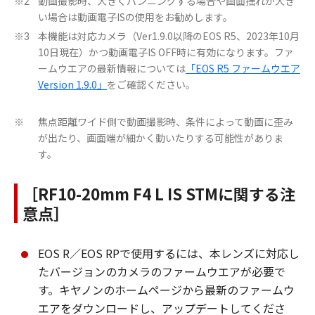
動画撮影時、大きくパンニングする場合や画面揺れが大き
※2
い場合は動画電子ISの使用をお勧めします。
本機能は対応カメラ（Ver1.9.0以降のEOS R5、2023年10月
※3
10日現在）かつ動画電子IS OFF時に有効になります。ファ
ームウエアの最新情報については
「EOS R5 ファームウエア
Version 1.9.0」
をご確認ください。
焦点距離ワイド側で動画撮影時、条件によって動画に歪み
※
が出たり、画面端が細かく動いたりする可能性がありま
す。
［RF10-20mm F4 L IS STMに関する注
意点］
EOS R／EOS RPで使用するには、本レンズに対応し
たバージョンのカメラのファームウエアが必要で
す。キヤノンのホームページから最新のファームウ
エアをダウンロードし、アップデートしてくださ