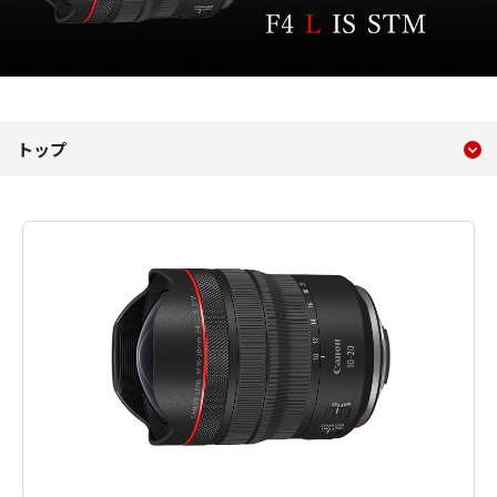
現在のコンテンツ
RF10-20mm F4 L IS STM
トップ
コンテンツメニュー