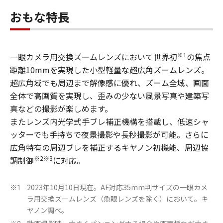
おもな特長
※1
一眼カメラ用交換ズームレンズにおいて世界初
の焦点
距離10mmを実現した小型軽量な超広角ズームレンズ。
超広角域でも周辺まで解像感に優れ、ズーム全域、画面
全体で高画質を実現し、歪みの少ない風景写真や建築写
真などの撮影が楽しめます。
またレンズ内光学式手ブレ補正機構を搭載し、低速シャ
ッターでも手持ちで夜景撮影や長秒撮影が可能。さらに
広角特有の周辺ブレを補正するキヤノン初機能、周辺協
※2※3
調制御
に対応。
2023年10月10日現在。AF対応35mm判サイズの一眼カメ
※1
ラ用交換ズームレンズ（魚眼レンズを除く）において。キ
ヤノン調べ。