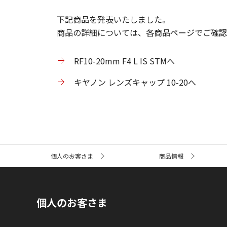
下記商品を発表いたしました。
商品の詳細については、各商品ページでご確認
RF10-20mm F4 L IS STMへ
キヤノン レンズキャップ 10-20へ
サ
個人のお客さま
商品情報
イ
ト
内
の
現
個人のお客さま
在
位
置