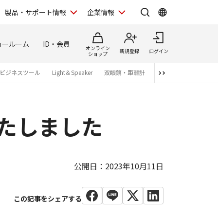
製品・サポート情報
企業情報
ョールーム
ID・会員
オンライン
新規登録
ログイン
ショップ
ビジネスツール
Light＆Speaker
双眼鏡・距離計
写真集
アプリ・ソ
表いたしました
公開日：2023年10月11日