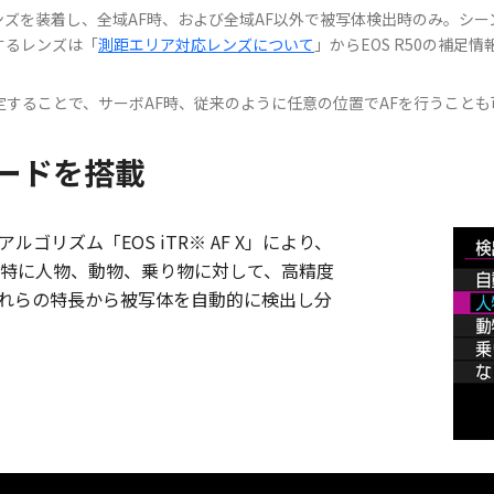
ンズを装着し、全域AF時、および全域AF以外で被写体検出時のみ。シー
するレンズは「
測距エリア対応レンズについて
」からEOS R50の補足
することで、サーボAF時、従来のように任意の位置でAFを行うことも
ードを搭載
リズム「EOS iTR※ AF X」により、
特に人物、動物、乗り物に対して、高精度
はそれらの特長から被写体を自動的に検出し分