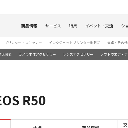
このページの本文へ
商品情報
サービス
特集
イベント・交流
シ
プリンター・スキャナー
インクジェットプリンター消耗品
電卓・その他
体比較表
カメラ本体アクセサリー
レンズアクセサリー
ソフトウエア・ア
S R50
高速AF・連写 EOS R50
交
仕様
商品構成