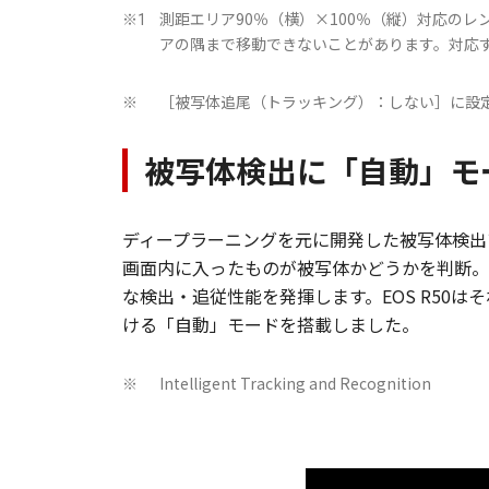
測距エリア90％（横）×100％（縦）対応のレ
※1
アの隅まで移動できないことがあります。対応
［被写体追尾（トラッキング）：しない］に設定
※
被写体検出に「自動」モ
ディープラーニングを元に開発した被写体検出アルゴ
画面内に入ったものが被写体かどうかを判断。
な検出・追従性能を発揮します。EOS R50
ける「自動」モードを搭載しました。
Intelligent Tracking and Recognition
※