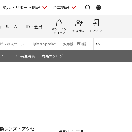
製品・サポート情報
企業情報
ョールーム
ID・会員
オンライン
新規登録
ログイン
ショップ
ビジネスツール
Light＆Speaker
双眼鏡・距離計
写真集
アプリ・ソ
プリ
EOS共通特長
商品カタログ
換レンズ・アクセ
撮影サンプル