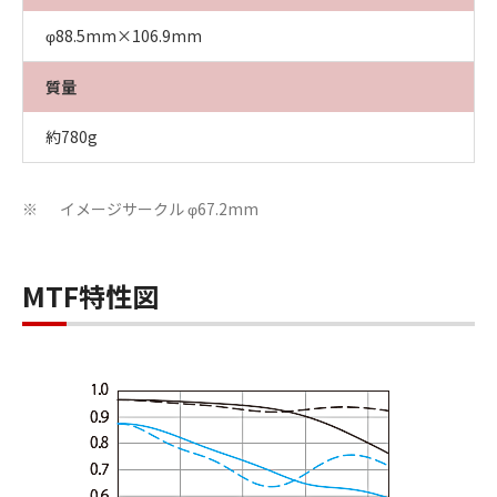
φ88.5mm×106.9mm
質量
約780g
イメージサークル φ67.2mm
※
MTF特性図