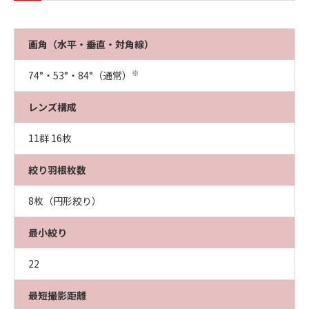
画角（水平・垂直・対角線）
※
74°・53°・84°（通常）
レンズ構成
11群 16枚
絞り羽根枚数
8枚（円形絞り）
最小絞り
22
最短撮影距離