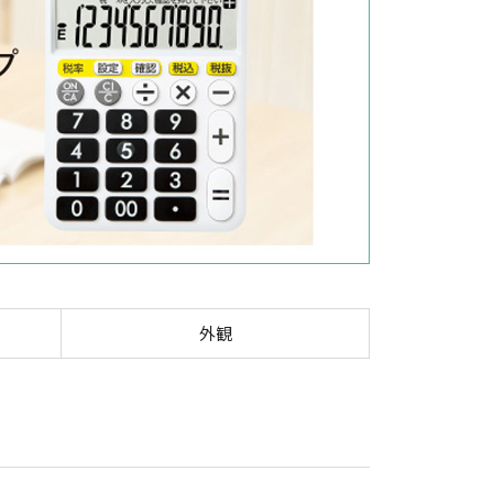
り電卓
外観