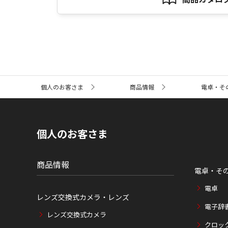
サ
個人のお客さま
商品情報
電卓・そ
イ
ト
内
の
現
個人のお客さま
在
位
置
商品情報
電卓・そ
電卓
レンズ交換式カメラ・レンズ
電子辞
レンズ交換式カメラ
クロッ