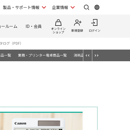
製品・サポート情報
企業情報
ョールーム
ID・会員
オンライン
新規登録
ログイン
ショップ
タログ（PDF）
商品一覧
業務・プリンター電卓商品一覧
消耗品・オプション
電卓の便利