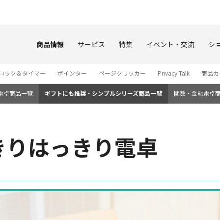
このページの本文へ
商品情報
サービス
特集
イベント・交流
シ
ロック＆タイマー
ポインター
ページクリッカー
Privacy Talk
商品カ
電卓商品一覧
ギフトにも推奨・シンプルシリーズ商品一覧
関数・金融電卓
くっきりはっきり電卓