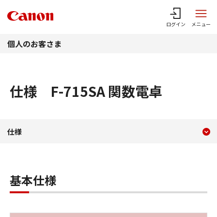
このページの本文へ
ログイン
メニュー
個人のお客さま
仕様 F-715SA 関数電卓
現在のコンテンツ
仕様 F-715SA 関数電卓
仕様
コンテンツメニュー
基本仕様