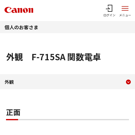
このページの本文へ
ログイン
メニュー
個人のお客さま
外観 F-715SA 関数電卓
現在のコンテンツ
外観 F-715SA 関数電卓
外観
コンテンツメニュー
正面