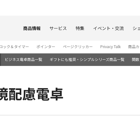
このページの本文へ
商品情報
サービス
特集
イベント・交流
シ
ロック＆タイマー
ポインター
ページクリッカー
Privacy Talk
商品カ
ビジネス電卓商品一覧
ギフトにも推奨・シンプルシリーズ商品一覧
関数
 環境配慮電卓