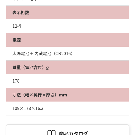
表示桁数
12桁
電源
太陽電池＋ 内蔵電池（CR2016）
質量（電池含む）g
178
寸法（幅×奥行×厚さ）mm
109×178×16.3
商品カタログ