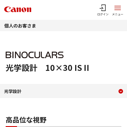
このページの本文へ
ログイン
メニュー
個人のお客さま
光学設計 10×30 IS II
現在のコンテンツ
光学設計 10×30 IS II
光学設計
コンテンツメニュー
高品位な視野