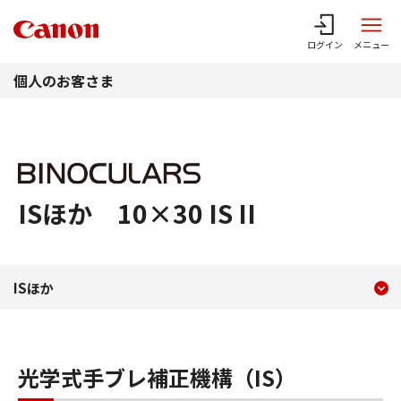
このページの本文へ
ログイン
メニュー
個人のお客さま
ISほか 10×30 IS II
現在のコンテンツ
ISほか 10×30 IS II
ISほか
コンテンツメニュー
光学式手ブレ補正機構（IS）