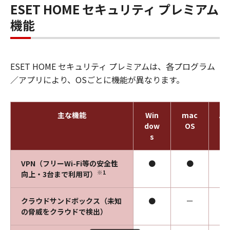
ESET HOME セキュリティ プレミアム
機能
ESET HOME セキュリティ プレミアムは、各プログラム
／アプリにより、OSごとに機能が異なります。
主な機能
Win
mac
An
dow
OS
oi
s
VPN（フリーWi-Fi等の安全性
●
●
※1
向上・3台まで利用可）
クラウドサンドボックス（未知
●
ー
の脅威をクラウドで検出）