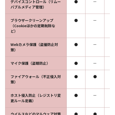
デバイスコントロール（リムー
●
ー
バブルメディア管理）
ブラウザークリーンアップ
●
ー
（Cookieほかの定期削除な
ど）
Webカメラ保護（盗撮防止対
●
ー
策）
マイク保護（盗聴防止）
●
ー
ファイアウォール（不正侵入対
●
●
策）
ホスト侵入防止（レジストリ変
●
ー
更ルール定義）
ウイルスなどのマルウェア対策
●
●