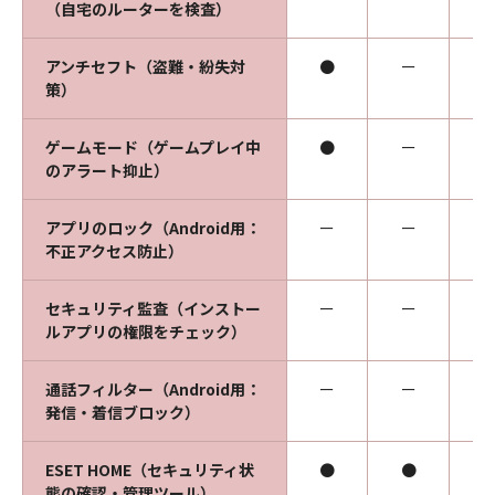
（自宅のルーターを検査）
アンチセフト（盗難・紛失対
●
ー
策）
ゲームモード（ゲームプレイ中
●
ー
のアラート抑止）
アプリのロック（Android用：
ー
ー
不正アクセス防止）
セキュリティ監査（インストー
ー
ー
ルアプリの権限をチェック）
通話フィルター（Android用：
ー
ー
発信・着信ブロック）
ESET HOME（セキュリティ状
●
●
態の確認・管理ツール）