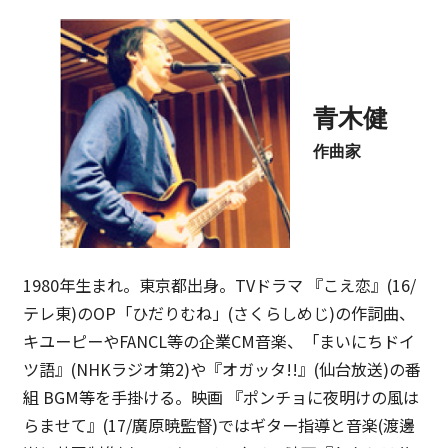
青木健
作曲家
1980年生まれ。東京都出身。TVドラマ 『こえ恋』(16/
テレ東)のOP「ひだりむね」(さくらしめじ)の作詞曲、
キユーピーやFANCL等の企業CM音楽、「まいにちドイ
ツ語』(NHKラジオ第2)や『オガッタ!!』(仙台放送)の番
組 BGM等を手掛ける。映画 『ポンチョに夜明けの風は
らませて』(17/廣原暁監督)ではギター指導と音楽(渡邊