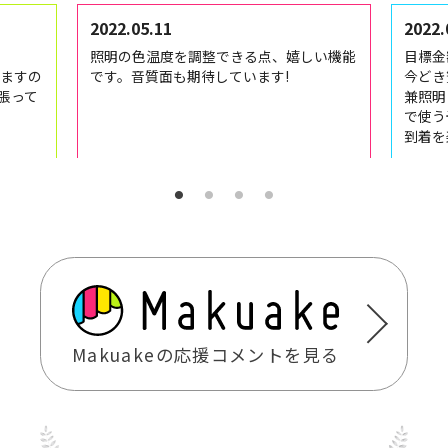
2022.05.11
2022.
照明の色温度を調整できる点、嬉しい機能
目標金
ますの
です。音質面も期待しています!
今どき
張って
兼照明
で使う
到着を
Makuakeの応援コメントを見る