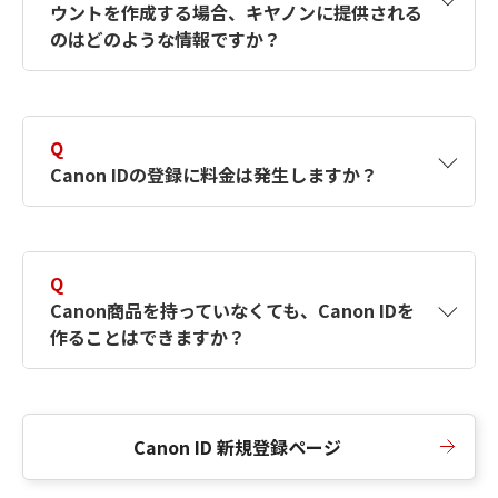
ウントを作成する場合、キヤノンに提供される
何ですか？Canon IDの作成方法は？
をご確認く
のはどのような情報ですか？
ださい。
A
キヤノンはメールアドレスと一部の情報（お客
さまが共有設定しているもの）をお客さまが選
Q
択したサービスから取得します。アカウントを
Canon IDの登録に料金は発生しますか？
簡単に作成できるように、この情報を使用して
Canon IDの登録フォームを入力します。
A
Canon IDの登録には料金は発生しません。
Q
Canon商品を持っていなくても、Canon IDを
作ることはできますか？
A
Canon商品をお持ちでなくても、Canon IDを作
ることができます。
Canon ID 新規登録ページ