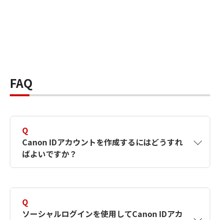
FAQ
Q
Canon IDアカウントを作成するにはどうすれ
ばよいですか？
A
Canon IDアカウントは、氏名、メールアドレス
とパスワードを入力して作成できます。ソーシ
Q
ャルログインを使用して作成することもできま
ソーシャルログインを使用してCanon IDアカ
す。詳しい作成方法は
【カメラ】Canon IDとは