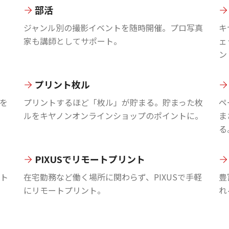
部活
ジャンル別の撮影イベントを随時開催。プロ写真
キ
家も講師としてサポート。
ェ
ン
プリント枚ル
を
プリントするほど「枚ル」が貯まる。貯まった枚
ペ
ルをキヤノンオンラインショップのポイントに。
ま
る
PIXUSでリモートプリント
ント
在宅勤務など働く場所に関わらず、PIXUSで手軽
豊
にリモートプリント。
れ