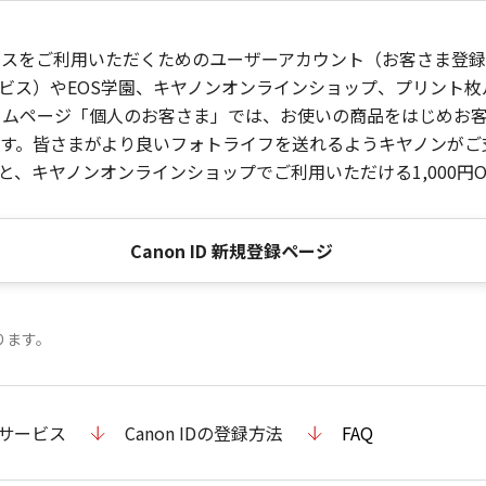
ービスをご利用いただくためのユーザーアカウント（お客さま登録情
ビス）やEOS学園、キヤノンオンラインショップ、プリント
ンホームページ「個人のお客さま」では、お使いの商品をはじめ
。皆さまがより良いフォトライフを送れるようキヤノンがご支援
、キヤノンオンラインショップでご利用いただける1,000円O
Canon ID 新規登録ページ
ります。
のサービス
Canon IDの登録方法
FAQ