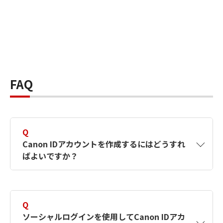
FAQ
Q
Canon IDアカウントを作成するにはどうすれ
ばよいですか？
A
Canon IDアカウントは、氏名、メールアドレス
とパスワードを入力して作成できます。ソーシ
Q
ャルログインを使用して作成することもできま
ソーシャルログインを使用してCanon IDアカ
す。詳しい作成方法は
【カメラ】Canon IDとは