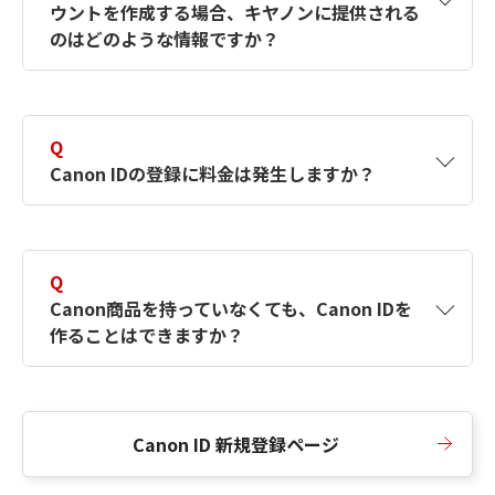
ウントを作成する場合、キヤノンに提供される
何ですか？Canon IDの作成方法は？
をご確認く
のはどのような情報ですか？
ださい。
A
キヤノンはメールアドレスと一部の情報（お客
さまが共有設定しているもの）をお客さまが選
Q
択したサービスから取得します。アカウントを
Canon IDの登録に料金は発生しますか？
簡単に作成できるように、この情報を使用して
Canon IDの登録フォームを入力します。
A
Canon IDの登録には料金は発生しません。
Q
Canon商品を持っていなくても、Canon IDを
作ることはできますか？
A
Canon商品をお持ちでなくても、Canon IDを作
ることができます。
Canon ID 新規登録ページ