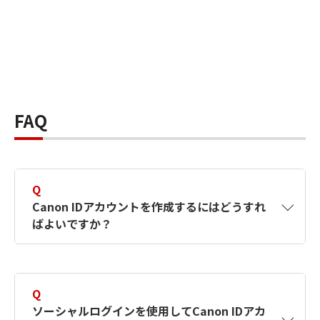
FAQ
Q
Canon IDアカウントを作成するにはどうすれ
ばよいですか？
A
Canon IDアカウントは、氏名、メールアドレス
とパスワードを入力して作成できます。ソーシ
Q
ャルログインを使用して作成することもできま
ソーシャルログインを使用してCanon IDアカ
す。詳しい作成方法は
【カメラ】Canon IDとは