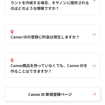
ウントを作成する場合、キヤノンに提供される
何ですか？Canon IDの作成方法は？
をご確認く
のはどのような情報ですか？
ださい。
A
キヤノンはメールアドレスと一部の情報（お客
さまが共有設定しているもの）をお客さまが選
Q
択したサービスから取得します。アカウントを
Canon IDの登録に料金は発生しますか？
簡単に作成できるように、この情報を使用して
Canon IDの登録フォームを入力します。
A
Canon IDの登録には料金は発生しません。
Q
Canon商品を持っていなくても、Canon IDを
作ることはできますか？
A
Canon商品をお持ちでなくても、Canon IDを作
ることができます。
Canon ID 新規登録ページ