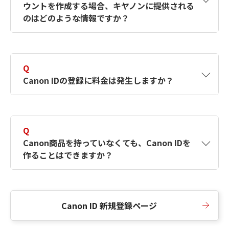
ウントを作成する場合、キヤノンに提供される
何ですか？Canon IDの作成方法は？
をご確認く
のはどのような情報ですか？
ださい。
A
キヤノンはメールアドレスと一部の情報（お客
さまが共有設定しているもの）をお客さまが選
Q
択したサービスから取得します。アカウントを
Canon IDの登録に料金は発生しますか？
簡単に作成できるように、この情報を使用して
Canon IDの登録フォームを入力します。
A
Canon IDの登録には料金は発生しません。
Q
Canon商品を持っていなくても、Canon IDを
作ることはできますか？
A
Canon商品をお持ちでなくても、Canon IDを作
ることができます。
Canon ID 新規登録ページ