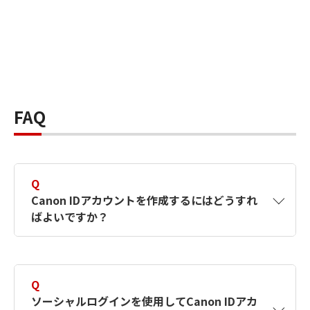
FAQ
Q
Canon IDアカウントを作成するにはどうすれ
ばよいですか？
A
Canon IDアカウントは、氏名、メールアドレス
とパスワードを入力して作成できます。ソーシ
Q
ャルログインを使用して作成することもできま
ソーシャルログインを使用してCanon IDアカ
す。詳しい作成方法は
【カメラ】Canon IDとは