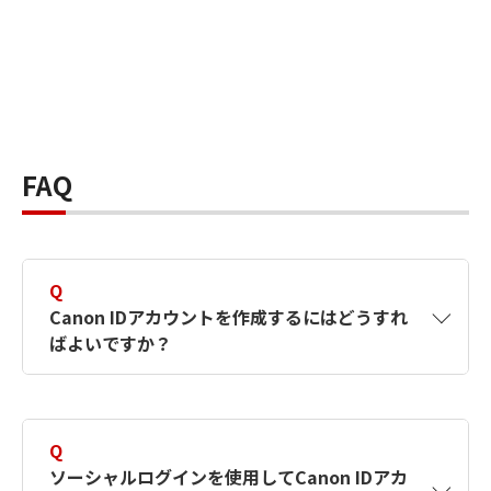
FAQ
Q
Canon IDアカウントを作成するにはどうすれ
ばよいですか？
A
Canon IDアカウントは、氏名、メールアドレス
とパスワードを入力して作成できます。ソーシ
Q
ャルログインを使用して作成することもできま
ソーシャルログインを使用してCanon IDアカ
す。詳しい作成方法は
【カメラ】Canon IDとは