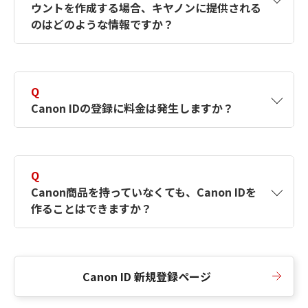
ウントを作成する場合、キヤノンに提供される
何ですか？Canon IDの作成方法は？
をご確認く
のはどのような情報ですか？
ださい。
A
キヤノンはメールアドレスと一部の情報（お客
さまが共有設定しているもの）をお客さまが選
Q
択したサービスから取得します。アカウントを
Canon IDの登録に料金は発生しますか？
簡単に作成できるように、この情報を使用して
Canon IDの登録フォームを入力します。
A
Canon IDの登録には料金は発生しません。
Q
Canon商品を持っていなくても、Canon IDを
作ることはできますか？
A
Canon商品をお持ちでなくても、Canon IDを作
ることができます。
Canon ID 新規登録ページ