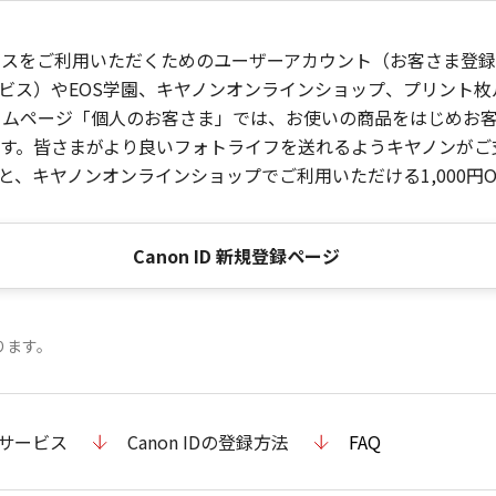
ービスをご利用いただくためのユーザーアカウント（お客さま登録情
ビス）やEOS学園、キヤノンオンラインショップ、プリント
ンホームページ「個人のお客さま」では、お使いの商品をはじめ
。皆さまがより良いフォトライフを送れるようキヤノンがご支援
、キヤノンオンラインショップでご利用いただける1,000円O
Canon ID 新規登録ページ
ります。
のサービス
Canon IDの登録方法
FAQ