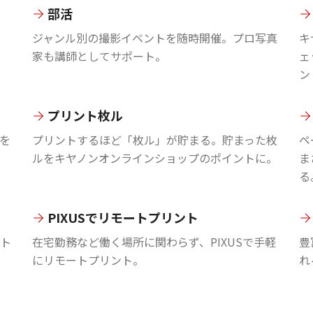
部活
ジャンル別の撮影イベントを随時開催。プロ写真
キ
家も講師としてサポート。
ェ
ン
プリント枚ル
を
プリントするほど「枚ル」が貯まる。貯まった枚
ペ
ルをキヤノンオンラインショップのポイントに。
ま
る
PIXUSでリモートプリント
ント
在宅勤務など働く場所に関わらず、PIXUSで手軽
豊
にリモートプリント。
れ