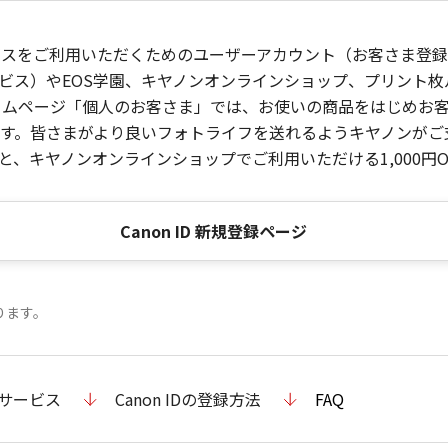
ービスをご利用いただくためのユーザーアカウント（お客さま登録情
ビス）やEOS学園、キヤノンオンラインショップ、プリント
ンホームページ「個人のお客さま」では、お使いの商品をはじめ
。皆さまがより良いフォトライフを送れるようキヤノンがご支援
、キヤノンオンラインショップでご利用いただける1,000円O
Canon ID 新規登録ページ
ります。
のサービス
Canon IDの登録方法
FAQ