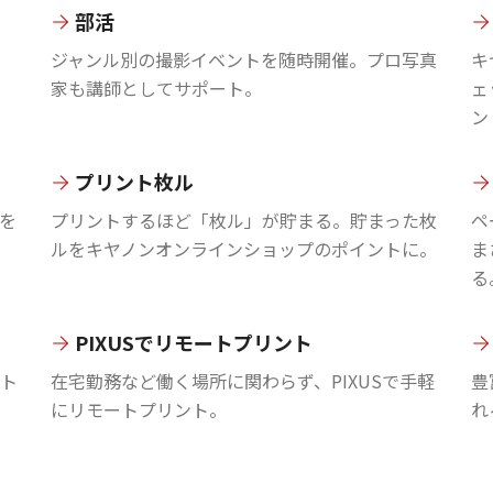
部活
ジャンル別の撮影イベントを随時開催。プロ写真
キ
家も講師としてサポート。
ェ
ン
プリント枚ル
を
プリントするほど「枚ル」が貯まる。貯まった枚
ペ
ルをキヤノンオンラインショップのポイントに。
ま
る
PIXUSでリモートプリント
ント
在宅勤務など働く場所に関わらず、PIXUSで手軽
豊
にリモートプリント。
れ