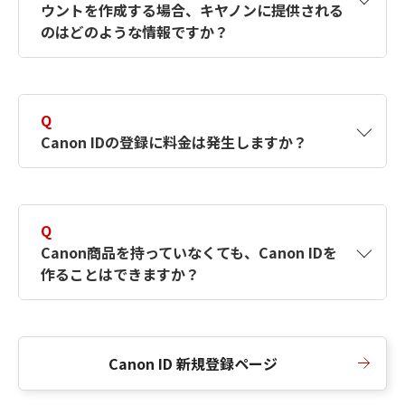
ウントを作成する場合、キヤノンに提供される
何ですか？Canon IDの作成方法は？
をご確認く
のはどのような情報ですか？
ださい。
A
キヤノンはメールアドレスと一部の情報（お客
さまが共有設定しているもの）をお客さまが選
Q
択したサービスから取得します。アカウントを
Canon IDの登録に料金は発生しますか？
簡単に作成できるように、この情報を使用して
Canon IDの登録フォームを入力します。
A
Canon IDの登録には料金は発生しません。
Q
Canon商品を持っていなくても、Canon IDを
作ることはできますか？
A
Canon商品をお持ちでなくても、Canon IDを作
ることができます。
Canon ID 新規登録ページ