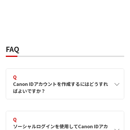
FAQ
Q
Canon IDアカウントを作成するにはどうすれ
ばよいですか？
A
Canon IDアカウントは、氏名、メールアドレス
とパスワードを入力して作成できます。ソーシ
Q
ャルログインを使用して作成することもできま
ソーシャルログインを使用してCanon IDアカ
す。詳しい作成方法は
【カメラ】Canon IDとは