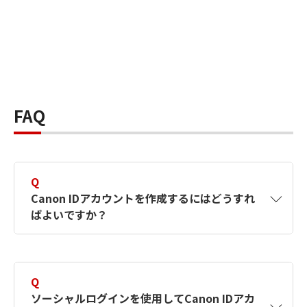
FAQ
Q
Canon IDアカウントを作成するにはどうすれ
ばよいですか？
A
Canon IDアカウントは、氏名、メールアドレス
とパスワードを入力して作成できます。ソーシ
Q
ャルログインを使用して作成することもできま
ソーシャルログインを使用してCanon IDアカ
す。詳しい作成方法は
【カメラ】Canon IDとは