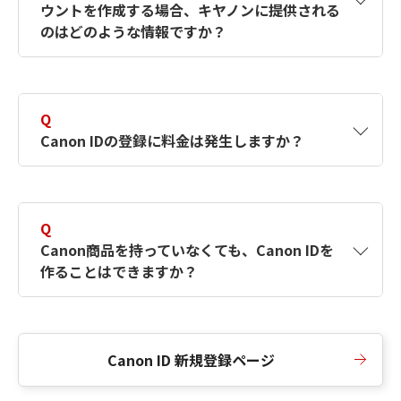
ウントを作成する場合、キヤノンに提供される
何ですか？Canon IDの作成方法は？
をご確認く
のはどのような情報ですか？
ださい。
A
キヤノンはメールアドレスと一部の情報（お客
さまが共有設定しているもの）をお客さまが選
Q
択したサービスから取得します。アカウントを
Canon IDの登録に料金は発生しますか？
簡単に作成できるように、この情報を使用して
Canon IDの登録フォームを入力します。
A
Canon IDの登録には料金は発生しません。
Q
Canon商品を持っていなくても、Canon IDを
作ることはできますか？
A
Canon商品をお持ちでなくても、Canon IDを作
ることができます。
Canon ID 新規登録ページ