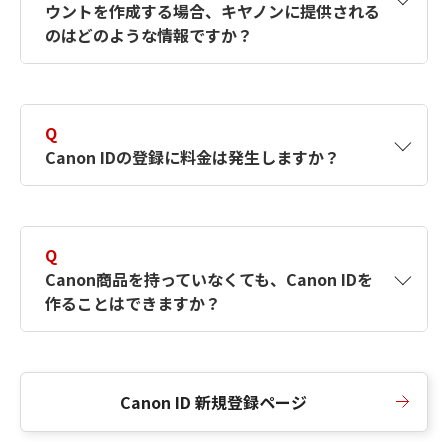
ウントを作成する場合、キヤノンに提供される
何ですか？Canon IDの作成方法は？
をご確認く
のはどのような情報ですか？
ださい。
A
キヤノンはメールアドレスと一部の情報（お客
さまが共有設定しているもの）をお客さまが選
Q
択したサービスから取得します。アカウントを
Canon IDの登録に料金は発生しますか？
簡単に作成できるように、この情報を使用して
Canon IDの登録フォームを入力します。
A
Canon IDの登録には料金は発生しません。
Q
Canon商品を持っていなくても、Canon IDを
作ることはできますか？
A
Canon商品をお持ちでなくても、Canon IDを作
ることができます。
Canon ID 新規登録ページ