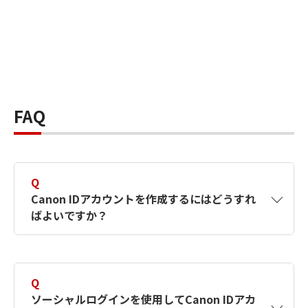
FAQ
Q
Canon IDアカウントを作成するにはどうすれ
ばよいですか？
A
Canon IDアカウントは、氏名、メールアドレス
とパスワードを入力して作成できます。ソーシ
Q
ャルログインを使用して作成することもできま
ソーシャルログインを使用してCanon IDアカ
す。詳しい作成方法は
【カメラ】Canon IDとは