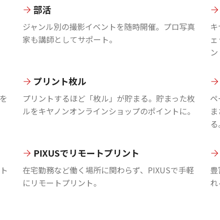
部活
ジャンル別の撮影イベントを随時開催。プロ写真
キ
家も講師としてサポート。
ェ
ン
プリント枚ル
を
プリントするほど「枚ル」が貯まる。貯まった枚
ペ
ルをキヤノンオンラインショップのポイントに。
ま
る
PIXUSでリモートプリント
ント
在宅勤務など働く場所に関わらず、PIXUSで手軽
豊
にリモートプリント。
れ