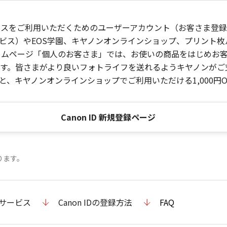
ービスをご利用いただくためのユーザーアカウント（お客さま登録情
ビス）やEOS学園、キヤノンオンラインショップ、プリント
ンホームページ「個人のお客さま」では、お使いの商品をはじめ
。皆さまがより良いフォトライフを送れるようキヤノンがご支援
、キヤノンオンラインショップでご利用いただける1,000円O
Canon ID 新規登録ページ
ります。
のサービス
Canon IDの登録方法
FAQ