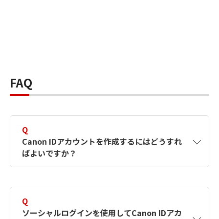
FAQ
Q
Canon IDアカウントを作成するにはどうすれ
ばよいですか？
A
Canon IDアカウントは、氏名、メールアドレス
とパスワードを入力して作成できます。ソーシ
Q
ャルログインを使用して作成することもできま
ソーシャルログインを使用してCanon IDアカ
す。詳しい作成方法は
【カメラ】Canon IDとは