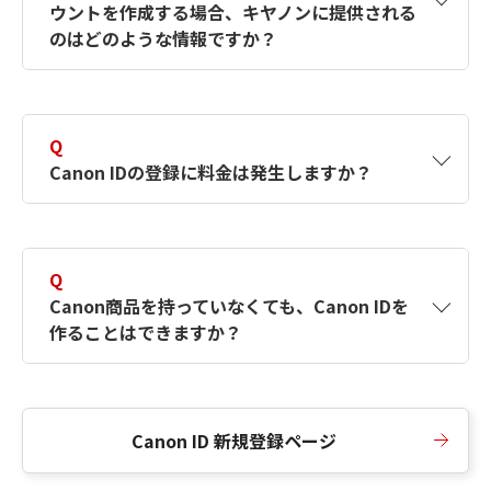
ウントを作成する場合、キヤノンに提供される
何ですか？Canon IDの作成方法は？
をご確認く
のはどのような情報ですか？
ださい。
A
キヤノンはメールアドレスと一部の情報（お客
さまが共有設定しているもの）をお客さまが選
Q
択したサービスから取得します。アカウントを
Canon IDの登録に料金は発生しますか？
簡単に作成できるように、この情報を使用して
Canon IDの登録フォームを入力します。
A
Canon IDの登録には料金は発生しません。
Q
Canon商品を持っていなくても、Canon IDを
作ることはできますか？
A
Canon商品をお持ちでなくても、Canon IDを作
ることができます。
Canon ID 新規登録ページ