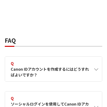
FAQ
Q
Canon IDアカウントを作成するにはどうすれ
ばよいですか？
A
Canon IDアカウントは、氏名、メールアドレス
とパスワードを入力して作成できます。ソーシ
Q
ャルログインを使用して作成することもできま
ソーシャルログインを使用してCanon IDアカ
す。詳しい作成方法は
【カメラ】Canon IDとは