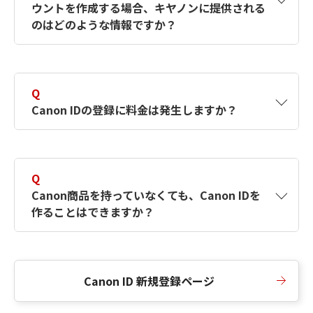
ウントを作成する場合、キヤノンに提供される
何ですか？Canon IDの作成方法は？
をご確認く
のはどのような情報ですか？
ださい。
A
キヤノンはメールアドレスと一部の情報（お客
さまが共有設定しているもの）をお客さまが選
Q
択したサービスから取得します。アカウントを
Canon IDの登録に料金は発生しますか？
簡単に作成できるように、この情報を使用して
Canon IDの登録フォームを入力します。
A
Canon IDの登録には料金は発生しません。
Q
Canon商品を持っていなくても、Canon IDを
作ることはできますか？
A
Canon商品をお持ちでなくても、Canon IDを作
ることができます。
Canon ID 新規登録ページ