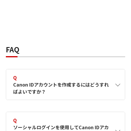
FAQ
Q
Canon IDアカウントを作成するにはどうすれ
ばよいですか？
A
Canon IDアカウントは、氏名、メールアドレス
とパスワードを入力して作成できます。ソーシ
Q
ャルログインを使用して作成することもできま
ソーシャルログインを使用してCanon IDアカ
す。詳しい作成方法は
【カメラ】Canon IDとは