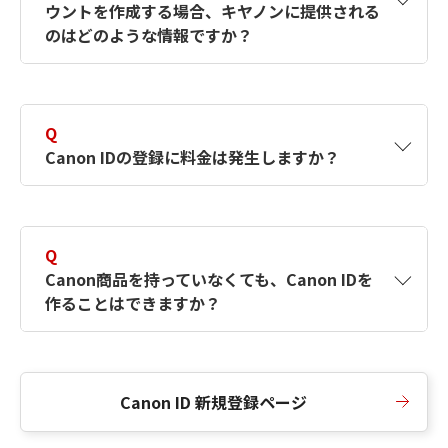
ウントを作成する場合、キヤノンに提供される
何ですか？Canon IDの作成方法は？
をご確認く
のはどのような情報ですか？
ださい。
A
キヤノンはメールアドレスと一部の情報（お客
さまが共有設定しているもの）をお客さまが選
Q
択したサービスから取得します。アカウントを
Canon IDの登録に料金は発生しますか？
簡単に作成できるように、この情報を使用して
Canon IDの登録フォームを入力します。
A
Canon IDの登録には料金は発生しません。
Q
Canon商品を持っていなくても、Canon IDを
作ることはできますか？
A
Canon商品をお持ちでなくても、Canon IDを作
ることができます。
Canon ID 新規登録ページ