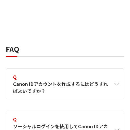
FAQ
Q
Canon IDアカウントを作成するにはどうすれ
ばよいですか？
A
Canon IDアカウントは、氏名、メールアドレス
とパスワードを入力して作成できます。ソーシ
Q
ャルログインを使用して作成することもできま
ソーシャルログインを使用してCanon IDアカ
す。詳しい作成方法は
【カメラ】Canon IDとは