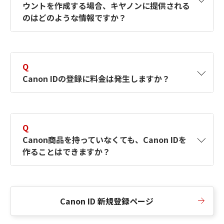
ウントを作成する場合、キヤノンに提供される
何ですか？Canon IDの作成方法は？
をご確認く
のはどのような情報ですか？
ださい。
A
キヤノンはメールアドレスと一部の情報（お客
さまが共有設定しているもの）をお客さまが選
Q
択したサービスから取得します。アカウントを
Canon IDの登録に料金は発生しますか？
簡単に作成できるように、この情報を使用して
Canon IDの登録フォームを入力します。
A
Canon IDの登録には料金は発生しません。
Q
Canon商品を持っていなくても、Canon IDを
作ることはできますか？
A
Canon商品をお持ちでなくても、Canon IDを作
ることができます。
Canon ID 新規登録ページ