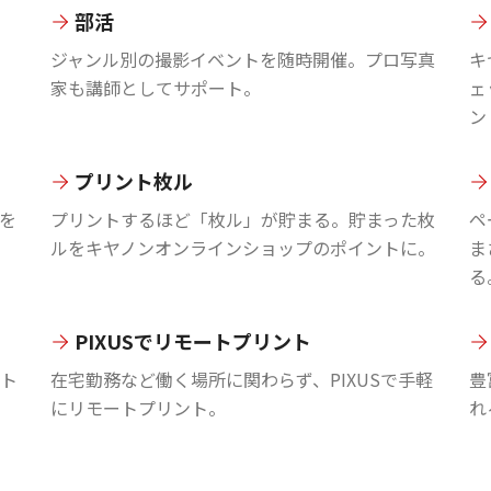
部活
ジャンル別の撮影イベントを随時開催。プロ写真
キ
家も講師としてサポート。
ェ
ン
プリント枚ル
を
プリントするほど「枚ル」が貯まる。貯まった枚
ペ
ルをキヤノンオンラインショップのポイントに。
ま
る
PIXUSでリモートプリント
ント
在宅勤務など働く場所に関わらず、PIXUSで手軽
豊
にリモートプリント。
れ