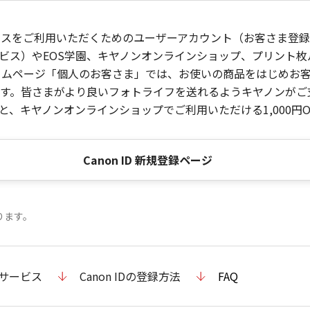
ービスをご利用いただくためのユーザーアカウント（お客さま登録情
ビス）やEOS学園、キヤノンオンラインショップ、プリント
ンホームページ「個人のお客さま」では、お使いの商品をはじめ
。皆さまがより良いフォトライフを送れるようキヤノンがご支援
、キヤノンオンラインショップでご利用いただける1,000円O
Canon ID 新規登録ページ
ります。
のサービス
Canon IDの登録方法
FAQ