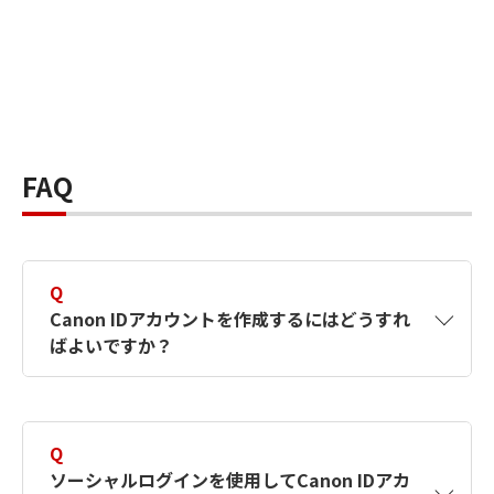
FAQ
Q
Canon IDアカウントを作成するにはどうすれ
ばよいですか？
A
Canon IDアカウントは、氏名、メールアドレス
とパスワードを入力して作成できます。ソーシ
Q
ャルログインを使用して作成することもできま
ソーシャルログインを使用してCanon IDアカ
す。詳しい作成方法は
【カメラ】Canon IDとは