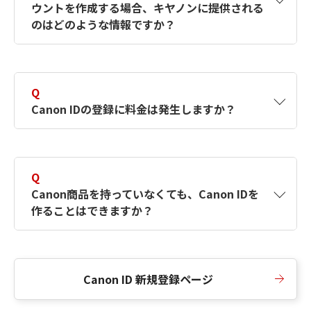
ウントを作成する場合、キヤノンに提供される
何ですか？Canon IDの作成方法は？
をご確認く
のはどのような情報ですか？
ださい。
A
キヤノンはメールアドレスと一部の情報（お客
さまが共有設定しているもの）をお客さまが選
Q
択したサービスから取得します。アカウントを
Canon IDの登録に料金は発生しますか？
簡単に作成できるように、この情報を使用して
Canon IDの登録フォームを入力します。
A
Canon IDの登録には料金は発生しません。
Q
Canon商品を持っていなくても、Canon IDを
作ることはできますか？
A
Canon商品をお持ちでなくても、Canon IDを作
ることができます。
Canon ID 新規登録ページ