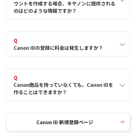
ウントを作成する場合、キヤノンに提供される
何ですか？Canon IDの作成方法は？
をご確認く
のはどのような情報ですか？
ださい。
A
キヤノンはメールアドレスと一部の情報（お客
さまが共有設定しているもの）をお客さまが選
Q
択したサービスから取得します。アカウントを
Canon IDの登録に料金は発生しますか？
簡単に作成できるように、この情報を使用して
Canon IDの登録フォームを入力します。
A
Canon IDの登録には料金は発生しません。
Q
Canon商品を持っていなくても、Canon IDを
作ることはできますか？
A
Canon商品をお持ちでなくても、Canon IDを作
ることができます。
Canon ID 新規登録ページ