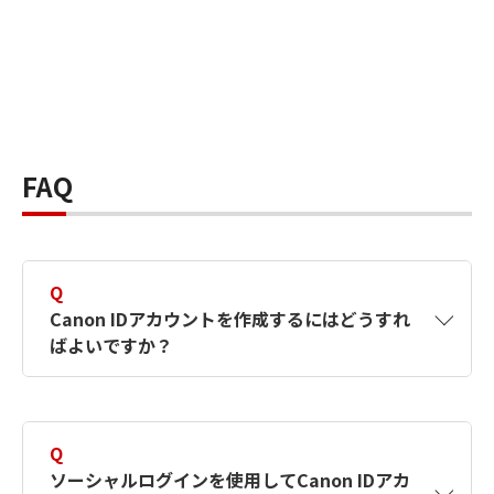
FAQ
Q
Canon IDアカウントを作成するにはどうすれ
ばよいですか？
A
Canon IDアカウントは、氏名、メールアドレス
とパスワードを入力して作成できます。ソーシ
Q
ャルログインを使用して作成することもできま
ソーシャルログインを使用してCanon IDアカ
す。詳しい作成方法は
【カメラ】Canon IDとは