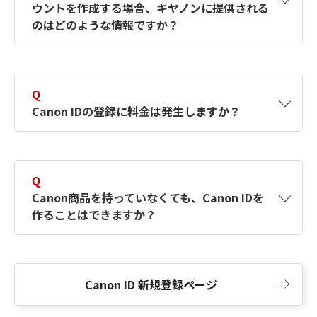
ウントを作成する場合、キヤノンに提供される
何ですか？Canon IDの作成方法は？
をご確認く
のはどのような情報ですか？
ださい。
A
キヤノンはメールアドレスと一部の情報（お客
さまが共有設定しているもの）をお客さまが選
Q
択したサービスから取得します。アカウントを
Canon IDの登録に料金は発生しますか？
簡単に作成できるように、この情報を使用して
Canon IDの登録フォームを入力します。
A
Canon IDの登録には料金は発生しません。
Q
Canon商品を持っていなくても、Canon IDを
作ることはできますか？
A
Canon商品をお持ちでなくても、Canon IDを作
ることができます。
Canon ID 新規登録ページ