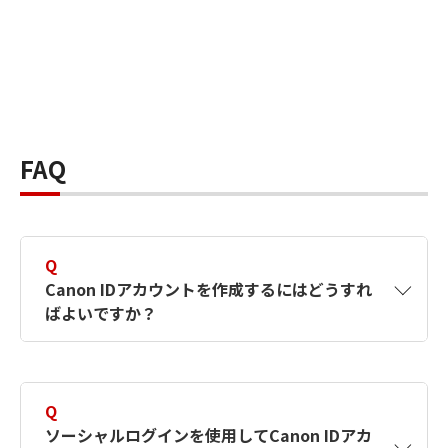
FAQ
Q
Canon IDアカウントを作成するにはどうすれ
ばよいですか？
A
Canon IDアカウントは、氏名、メールアドレス
とパスワードを入力して作成できます。ソーシ
Q
ャルログインを使用して作成することもできま
ソーシャルログインを使用してCanon IDアカ
す。詳しい作成方法は
【カメラ】Canon IDとは