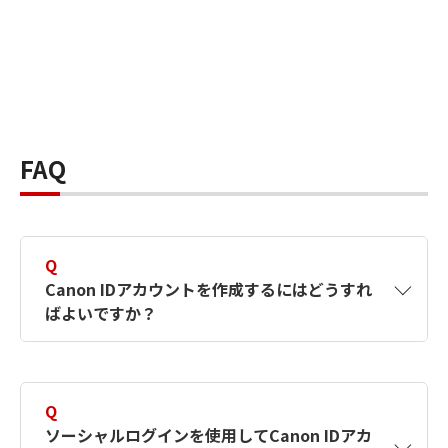
FAQ
Q
Canon IDアカウントを作成するにはどうすれ
ばよいですか？
A
Canon IDアカウントは、氏名、メールアドレス
とパスワードを入力して作成できます。ソーシ
Q
ャルログインを使用して作成することもできま
ソーシャルログインを使用してCanon IDアカ
す。詳しい作成方法は
【カメラ】Canon IDとは