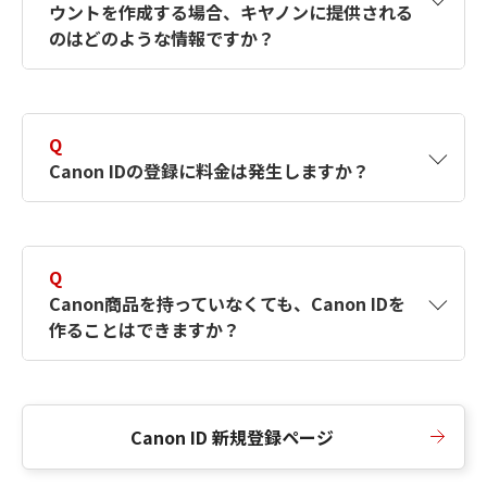
ウントを作成する場合、キヤノンに提供される
何ですか？Canon IDの作成方法は？
をご確認く
のはどのような情報ですか？
ださい。
A
キヤノンはメールアドレスと一部の情報（お客
さまが共有設定しているもの）をお客さまが選
Q
択したサービスから取得します。アカウントを
Canon IDの登録に料金は発生しますか？
簡単に作成できるように、この情報を使用して
Canon IDの登録フォームを入力します。
A
Canon IDの登録には料金は発生しません。
Q
Canon商品を持っていなくても、Canon IDを
作ることはできますか？
A
Canon商品をお持ちでなくても、Canon IDを作
ることができます。
Canon ID 新規登録ページ