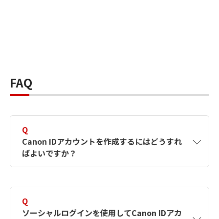
FAQ
Q
Canon IDアカウントを作成するにはどうすれ
ばよいですか？
A
Canon IDアカウントは、氏名、メールアドレス
とパスワードを入力して作成できます。ソーシ
Q
ャルログインを使用して作成することもできま
ソーシャルログインを使用してCanon IDアカ
す。詳しい作成方法は
【カメラ】Canon IDとは