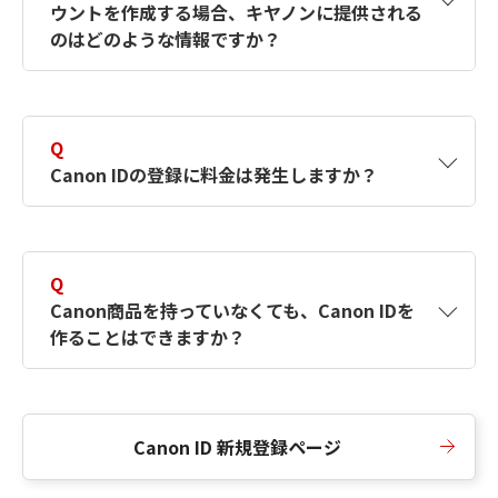
ウントを作成する場合、キヤノンに提供される
何ですか？Canon IDの作成方法は？
をご確認く
のはどのような情報ですか？
ださい。
A
キヤノンはメールアドレスと一部の情報（お客
さまが共有設定しているもの）をお客さまが選
Q
択したサービスから取得します。アカウントを
Canon IDの登録に料金は発生しますか？
簡単に作成できるように、この情報を使用して
Canon IDの登録フォームを入力します。
A
Canon IDの登録には料金は発生しません。
Q
Canon商品を持っていなくても、Canon IDを
作ることはできますか？
A
Canon商品をお持ちでなくても、Canon IDを作
ることができます。
Canon ID 新規登録ページ