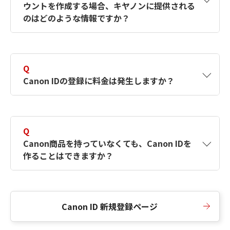
ウントを作成する場合、キヤノンに提供される
何ですか？Canon IDの作成方法は？
をご確認く
のはどのような情報ですか？
ださい。
A
キヤノンはメールアドレスと一部の情報（お客
さまが共有設定しているもの）をお客さまが選
Q
択したサービスから取得します。アカウントを
Canon IDの登録に料金は発生しますか？
簡単に作成できるように、この情報を使用して
Canon IDの登録フォームを入力します。
A
Canon IDの登録には料金は発生しません。
Q
Canon商品を持っていなくても、Canon IDを
作ることはできますか？
A
Canon商品をお持ちでなくても、Canon IDを作
ることができます。
Canon ID 新規登録ページ