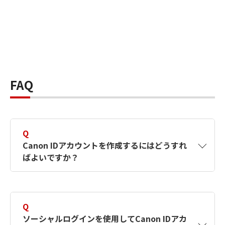
FAQ
Q
Canon IDアカウントを作成するにはどうすれ
ばよいですか？
A
Canon IDアカウントは、氏名、メールアドレス
とパスワードを入力して作成できます。ソーシ
Q
ャルログインを使用して作成することもできま
ソーシャルログインを使用してCanon IDアカ
す。詳しい作成方法は
【カメラ】Canon IDとは