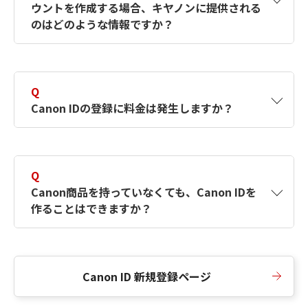
ウントを作成する場合、キヤノンに提供される
何ですか？Canon IDの作成方法は？
をご確認く
のはどのような情報ですか？
ださい。
A
キヤノンはメールアドレスと一部の情報（お客
さまが共有設定しているもの）をお客さまが選
Q
択したサービスから取得します。アカウントを
Canon IDの登録に料金は発生しますか？
簡単に作成できるように、この情報を使用して
Canon IDの登録フォームを入力します。
A
Canon IDの登録には料金は発生しません。
Q
Canon商品を持っていなくても、Canon IDを
作ることはできますか？
A
Canon商品をお持ちでなくても、Canon IDを作
ることができます。
Canon ID 新規登録ページ