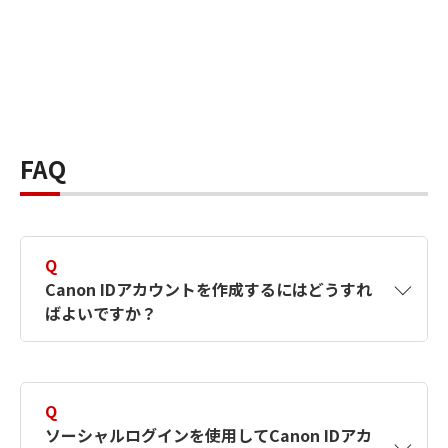
FAQ
Q
Canon IDアカウントを作成するにはどうすれ
ばよいですか？
A
Canon IDアカウントは、氏名、メールアドレス
とパスワードを入力して作成できます。ソーシ
Q
ャルログインを使用して作成することもできま
ソーシャルログインを使用してCanon IDアカ
す。詳しい作成方法は
【カメラ】Canon IDとは