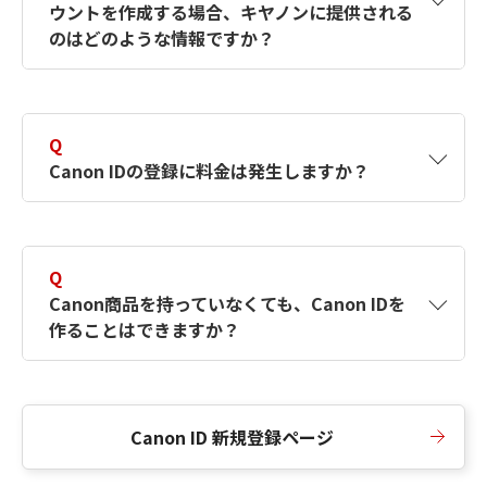
ウントを作成する場合、キヤノンに提供される
何ですか？Canon IDの作成方法は？
をご確認く
のはどのような情報ですか？
ださい。
A
キヤノンはメールアドレスと一部の情報（お客
さまが共有設定しているもの）をお客さまが選
Q
択したサービスから取得します。アカウントを
Canon IDの登録に料金は発生しますか？
簡単に作成できるように、この情報を使用して
Canon IDの登録フォームを入力します。
A
Canon IDの登録には料金は発生しません。
Q
Canon商品を持っていなくても、Canon IDを
作ることはできますか？
A
Canon商品をお持ちでなくても、Canon IDを作
ることができます。
Canon ID 新規登録ページ