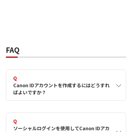
FAQ
Q
Canon IDアカウントを作成するにはどうすれ
ばよいですか？
A
Canon IDアカウントは、氏名、メールアドレス
とパスワードを入力して作成できます。ソーシ
Q
ャルログインを使用して作成することもできま
ソーシャルログインを使用してCanon IDアカ
す。詳しい作成方法は
【カメラ】Canon IDとは