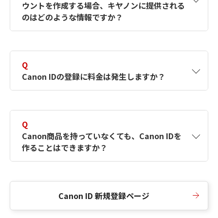
ウントを作成する場合、キヤノンに提供される
何ですか？Canon IDの作成方法は？
をご確認く
のはどのような情報ですか？
ださい。
A
キヤノンはメールアドレスと一部の情報（お客
さまが共有設定しているもの）をお客さまが選
Q
択したサービスから取得します。アカウントを
Canon IDの登録に料金は発生しますか？
簡単に作成できるように、この情報を使用して
Canon IDの登録フォームを入力します。
A
Canon IDの登録には料金は発生しません。
Q
Canon商品を持っていなくても、Canon IDを
作ることはできますか？
A
Canon商品をお持ちでなくても、Canon IDを作
ることができます。
Canon ID 新規登録ページ