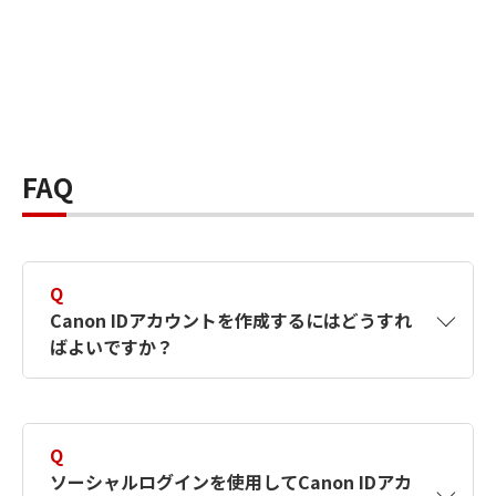
FAQ
Q
Canon IDアカウントを作成するにはどうすれ
ばよいですか？
A
Canon IDアカウントは、氏名、メールアドレス
とパスワードを入力して作成できます。ソーシ
Q
ャルログインを使用して作成することもできま
ソーシャルログインを使用してCanon IDアカ
す。詳しい作成方法は
【カメラ】Canon IDとは