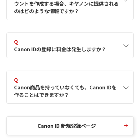
ウントを作成する場合、キヤノンに提供される
何ですか？Canon IDの作成方法は？
をご確認く
のはどのような情報ですか？
ださい。
A
キヤノンはメールアドレスと一部の情報（お客
さまが共有設定しているもの）をお客さまが選
Q
択したサービスから取得します。アカウントを
Canon IDの登録に料金は発生しますか？
簡単に作成できるように、この情報を使用して
Canon IDの登録フォームを入力します。
A
Canon IDの登録には料金は発生しません。
Q
Canon商品を持っていなくても、Canon IDを
作ることはできますか？
A
Canon商品をお持ちでなくても、Canon IDを作
ることができます。
Canon ID 新規登録ページ