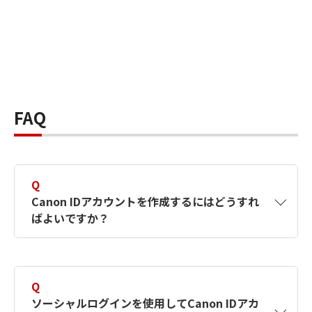
FAQ
Q
Canon IDアカウントを作成するにはどうすれ
ばよいですか？
A
Canon IDアカウントは、氏名、メールアドレス
とパスワードを入力して作成できます。ソーシ
Q
ャルログインを使用して作成することもできま
ソーシャルログインを使用してCanon IDアカ
す。詳しい作成方法は
【カメラ】Canon IDとは