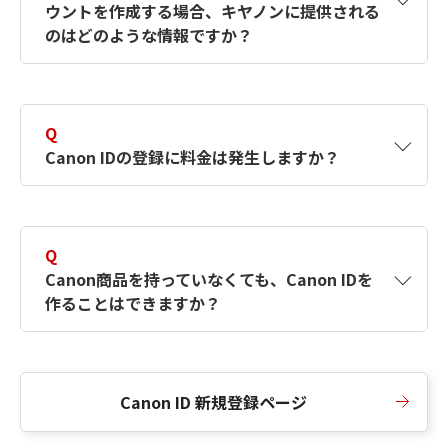
ウントを作成する場合、キヤノンに提供される
何ですか？Canon IDの作成方法は？
をご確認く
のはどのような情報ですか？
ださい。
A
キヤノンはメールアドレスと一部の情報（お客
さまが共有設定しているもの）をお客さまが選
Q
択したサービスから取得します。アカウントを
Canon IDの登録に料金は発生しますか？
簡単に作成できるように、この情報を使用して
Canon IDの登録フォームを入力します。
A
Canon IDの登録には料金は発生しません。
Q
Canon商品を持っていなくても、Canon IDを
作ることはできますか？
A
Canon商品をお持ちでなくても、Canon IDを作
ることができます。
Canon ID 新規登録ページ