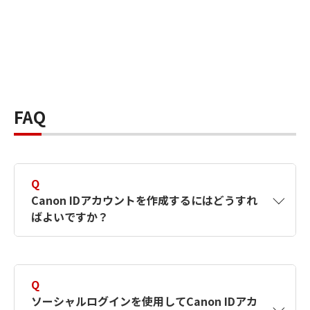
FAQ
Q
Canon IDアカウントを作成するにはどうすれ
ばよいですか？
A
Canon IDアカウントは、氏名、メールアドレス
とパスワードを入力して作成できます。ソーシ
Q
ャルログインを使用して作成することもできま
ソーシャルログインを使用してCanon IDアカ
す。詳しい作成方法は
【カメラ】Canon IDとは