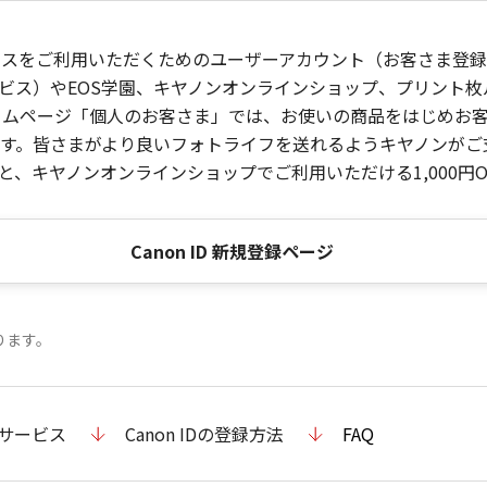
ービスをご利用いただくためのユーザーアカウント（お客さま登録情
ビス）やEOS学園、キヤノンオンラインショップ、プリント
ンホームページ「個人のお客さま」では、お使いの商品をはじめ
。皆さまがより良いフォトライフを送れるようキヤノンがご支援
、キヤノンオンラインショップでご利用いただける1,000円O
Canon ID 新規登録ページ
ります。
のサービス
Canon IDの登録方法
FAQ