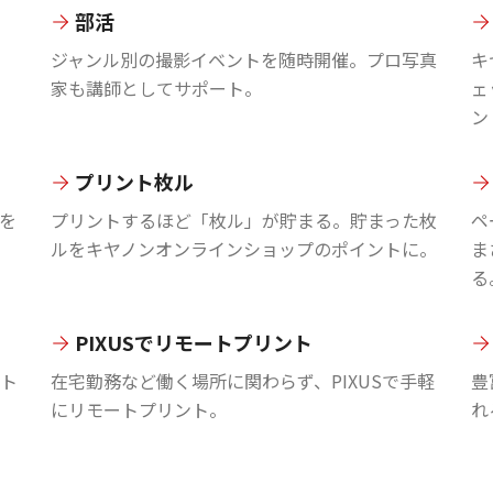
部活
ジャンル別の撮影イベントを随時開催。プロ写真
キ
家も講師としてサポート。
ェ
ン
プリント枚ル
を
プリントするほど「枚ル」が貯まる。貯まった枚
ペ
ルをキヤノンオンラインショップのポイントに。
ま
る
PIXUSでリモートプリント
ント
在宅勤務など働く場所に関わらず、PIXUSで手軽
豊
にリモートプリント。
れ