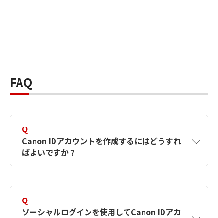
FAQ
Q
Canon IDアカウントを作成するにはどうすれ
ばよいですか？
A
Canon IDアカウントは、氏名、メールアドレス
とパスワードを入力して作成できます。ソーシ
Q
ャルログインを使用して作成することもできま
ソーシャルログインを使用してCanon IDアカ
す。詳しい作成方法は
【カメラ】Canon IDとは