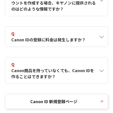
ウントを作成する場合、キヤノンに提供される
何ですか？Canon IDの作成方法は？
をご確認く
のはどのような情報ですか？
ださい。
A
キヤノンはメールアドレスと一部の情報（お客
さまが共有設定しているもの）をお客さまが選
Q
択したサービスから取得します。アカウントを
Canon IDの登録に料金は発生しますか？
簡単に作成できるように、この情報を使用して
Canon IDの登録フォームを入力します。
A
Canon IDの登録には料金は発生しません。
Q
Canon商品を持っていなくても、Canon IDを
作ることはできますか？
A
Canon商品をお持ちでなくても、Canon IDを作
ることができます。
Canon ID 新規登録ページ