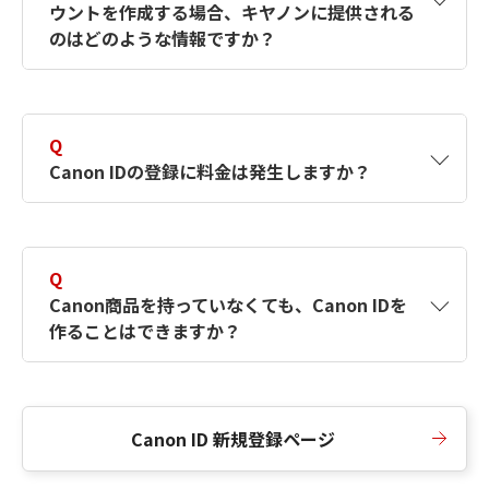
ウントを作成する場合、キヤノンに提供される
何ですか？Canon IDの作成方法は？
をご確認く
のはどのような情報ですか？
ださい。
A
キヤノンはメールアドレスと一部の情報（お客
さまが共有設定しているもの）をお客さまが選
Q
択したサービスから取得します。アカウントを
Canon IDの登録に料金は発生しますか？
簡単に作成できるように、この情報を使用して
Canon IDの登録フォームを入力します。
A
Canon IDの登録には料金は発生しません。
Q
Canon商品を持っていなくても、Canon IDを
作ることはできますか？
A
Canon商品をお持ちでなくても、Canon IDを作
ることができます。
Canon ID 新規登録ページ