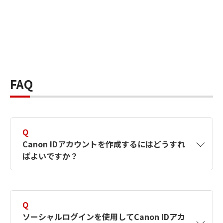
FAQ
Q
Canon IDアカウントを作成するにはどうすれ
ばよいですか？
A
Canon IDアカウントは、氏名、メールアドレス
とパスワードを入力して作成できます。ソーシ
Q
ャルログインを使用して作成することもできま
ソーシャルログインを使用してCanon IDアカ
す。詳しい作成方法は
【カメラ】Canon IDとは