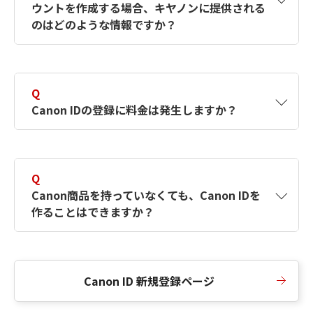
ウントを作成する場合、キヤノンに提供される
何ですか？Canon IDの作成方法は？
をご確認く
のはどのような情報ですか？
ださい。
A
キヤノンはメールアドレスと一部の情報（お客
さまが共有設定しているもの）をお客さまが選
Q
択したサービスから取得します。アカウントを
Canon IDの登録に料金は発生しますか？
簡単に作成できるように、この情報を使用して
Canon IDの登録フォームを入力します。
A
Canon IDの登録には料金は発生しません。
Q
Canon商品を持っていなくても、Canon IDを
作ることはできますか？
A
Canon商品をお持ちでなくても、Canon IDを作
ることができます。
Canon ID 新規登録ページ