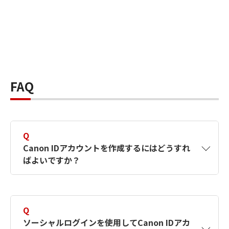
FAQ
Q
Canon IDアカウントを作成するにはどうすれ
ばよいですか？
A
Canon IDアカウントは、氏名、メールアドレス
とパスワードを入力して作成できます。ソーシ
Q
ャルログインを使用して作成することもできま
ソーシャルログインを使用してCanon IDアカ
す。詳しい作成方法は
【カメラ】Canon IDとは