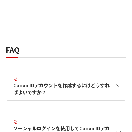
FAQ
Q
Canon IDアカウントを作成するにはどうすれ
ばよいですか？
A
Canon IDアカウントは、氏名、メールアドレス
とパスワードを入力して作成できます。ソーシ
Q
ャルログインを使用して作成することもできま
ソーシャルログインを使用してCanon IDアカ
す。詳しい作成方法は
【カメラ】Canon IDとは