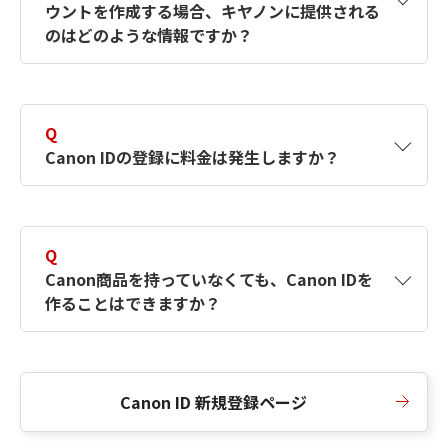
ウントを作成する場合、キヤノンに提供される
何ですか？Canon IDの作成方法は？
をご確認く
のはどのような情報ですか？
ださい。
A
キヤノンはメールアドレスと一部の情報（お客
さまが共有設定しているもの）をお客さまが選
Q
択したサービスから取得します。アカウントを
Canon IDの登録に料金は発生しますか？
簡単に作成できるように、この情報を使用して
Canon IDの登録フォームを入力します。
A
Canon IDの登録には料金は発生しません。
Q
Canon商品を持っていなくても、Canon IDを
作ることはできますか？
A
Canon商品をお持ちでなくても、Canon IDを作
ることができます。
Canon ID 新規登録ページ